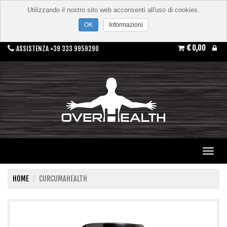
Utilizzando il nostro sito web acconsenti all'uso di cookies.
Informazioni
€ 0,00
ASSISTENZA +39 333 9959290
Toggl
navig
HOME
CURCUMAHEALTH