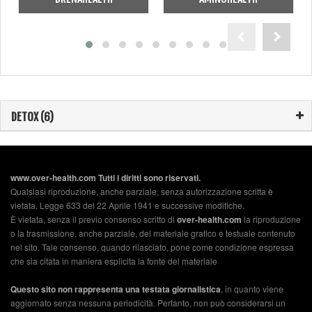
DETOX (6)
www.over-health.com Tutti i diritti sono riservati.
Qualsiasi riproduzione, anche parziale, senza autorizzazione scritta è
vietata. Legge 633 del 22 Aprile 1941 e successive modifiche.
È vietata, senza il previo consenso scritto di
over-health.com
la riproduzione
o la trasmissione, anche parziale, del materiale grafico e testuale contenuto
nel sito. Tale consenso, quando rilasciato, pone come condizione espressa
che sia citata in maniera esplicita la fonte del materiale
Questo sito non rappresenta una testata giornalistica
, in quanto viene
aggiornato senza nessuna periodicità. Pertanto, non può considerarsi un