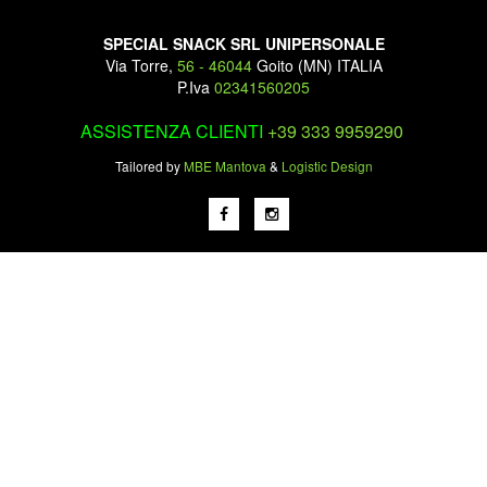
SPECIAL SNACK SRL UNIPERSONALE
Via Torre,
56 - 46044
Goito (MN) ITALIA
P.Iva
02341560205
ASSISTENZA CLIENTI
+39 333 9959290
Tailored by
MBE Mantova
&
Logistic Design