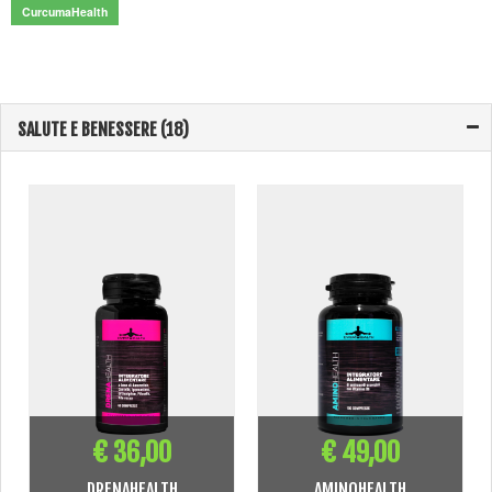
CurcumaHealth
SALUTE E BENESSERE (18)
€ 36,00
€ 49,00
DRENAHEALTH
AMINOHEALTH