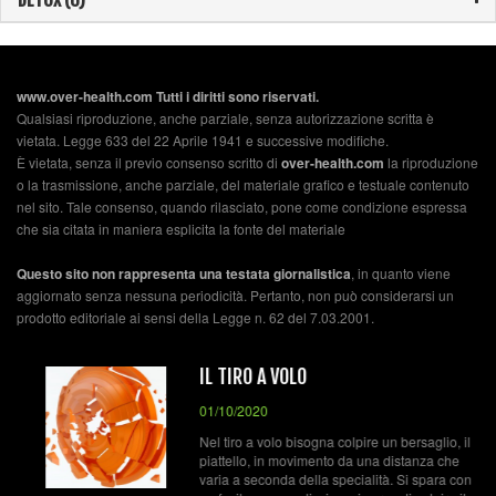
DETOX (6)
www.over-health.com Tutti i diritti sono riservati.
Qualsiasi riproduzione, anche parziale, senza autorizzazione scritta è
vietata. Legge 633 del 22 Aprile 1941 e successive modifiche.
È vietata, senza il previo consenso scritto di
over-health.com
la riproduzione
o la trasmissione, anche parziale, del materiale grafico e testuale contenuto
nel sito. Tale consenso, quando rilasciato, pone come condizione espressa
che sia citata in maniera esplicita la fonte del materiale
Questo sito non rappresenta una testata giornalistica
, in quanto viene
aggiornato senza nessuna periodicità. Pertanto, non può considerarsi un
prodotto editoriale ai sensi della Legge n. 62 del 7.03.2001.
IL TIRO A VOLO
01/10/2020
Nel tiro a volo bisogna colpire un bersaglio, il
piattello, in movimento da una distanza che
varia a seconda della specialità. Si spara con