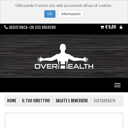
Utilizzando il nostro sito web acconsenti all'uso di cookies.
Informazioni
€ 0,00
ASSISTENZA +39 333 9959290
Toggl
navig
HOME
IL TUO OBIETTIVO
SALUTE E BENESSERE
GLUTAHEALTH