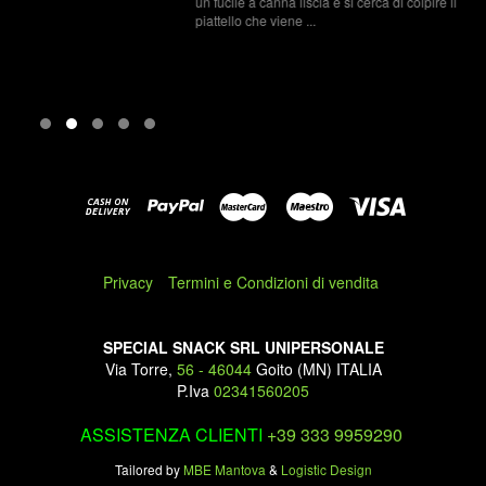
un fucile a canna liscia e si cerca di colpire il
piattello che viene ...
Privacy
Termini e Condizioni di vendita
SPECIAL SNACK SRL UNIPERSONALE
Via Torre,
56 - 46044
Goito (MN) ITALIA
P.Iva
02341560205
ASSISTENZA CLIENTI
+39 333 9959290
Tailored by
MBE Mantova
&
Logistic Design