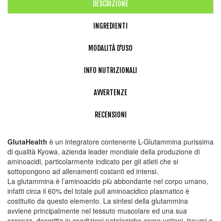
DESCRIZIONE
INGREDIENTI
MODALITÀ D'USO
INFO NUTRIZIONALI
AVVERTENZE
RECENSIONI
GlutaHealth
è un integratore contenente L-Glutammina purissima
di qualità Kyowa, azienda leader mondiale della produzione di
aminoacidi, particolarmente indicato per gli atleti che si
sottopongono ad allenamenti costanti ed intensi.
La glutammina è l’aminoacido più abbondante nel corpo umano,
infatti circa il 60% del totale pull aminoacidico plasmatico è
costituito da questo elemento. La sintesi della glutammina
avviene principalmente nel tessuto muscolare ed una sua
carenza, descritta in condizioni patologiche come ustioni, traumi o