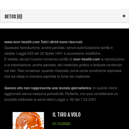
DETOX (6)
www.over-health.com Tutti i diritti sono riservati.
Qualsiasi riproduzione, anche parziale, senza autorizzazione scritta è
vietata. Legge 633 del 22 Aprile 1941 e successive modifiche.
È vietata, senza il previo consenso scritto di
over-health.com
la riproduzione
o la trasmissione, anche parziale, del materiale grafico e testuale contenuto
nel sito. Tale consenso, quando rilasciato, pone come condizione espressa
che sia citata in maniera esplicita la fonte del materiale
Questo sito non rappresenta una testata giornalistica
, in quanto viene
aggiornato senza nessuna periodicità. Pertanto, non può considerarsi un
prodotto editoriale ai sensi della Legge n. 62 del 7.03.2001.
IL TIRO A VOLO
01/10/2020