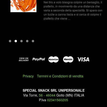
Nel tiro a volo bisogna colpire un bersaglio, il
piattello, in movimento da una distanza che
varia a seconda della specialità. Si spara con
un fucile a canna liscia e si cerca di colpire il
piattello che viene ...
Privacy
Termini e Condizioni di vendita
SPECIAL SNACK SRL UNIPERSONALE
Via Torre,
56 - 46044
Goito (MN) ITALIA
P.Iva
02341560205