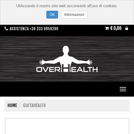
Utilizzando il nostro sito web acconsenti all'uso di cookies.
Informazioni
€ 0,00
ASSISTENZA +39 333 9959290
Toggl
navig
HOME
GLUTAHEALTH