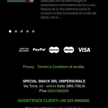
indiscusso non ha certo bisogno di
presentazioni nell'ambiente del tiro a volo.
Reduce da un fine settimana carico di
emozioni al trap Concaverde di Lonato del
Garda, che lo ...
Privacy
Termini e Condizioni di vendita
SPECIAL SNACK SRL UNIPERSONALE
Via Torre,
56 - 46044
Goito (MN) ITALIA
P.Iva
02341560205
ASSISTENZA CLIENTI
+39 333 9959290