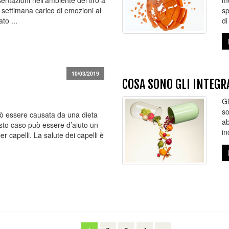
entazioni nell'ambiente del tiro a
mo
 settimana carico di emozioni al
sp
to ...
di
10/03/2019
COSA SONO GLI INTEGR
Gl
so
uò essere causata da una dieta
ab
esto caso può essere d’aiuto un
in
r capelli. La salute dei capelli è