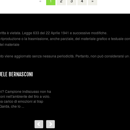
«
1
2
3
4
»
ritta è vietata. Legge 633 del 22 Aprile 1941 e successive modifiche.
 riproduzione o la trasmissione, anche parziale, del materiale grafico e testuale c
del materiale
nto viene aggiornato senza nessuna periodicità. Pertanto, non può considerarsi un 
C
1
 colpire un bersaglio, il piattello, in
L
tanza che varia a seconda della
e
on un fucile a canna liscia e si cerca di
a
 viene ...
n