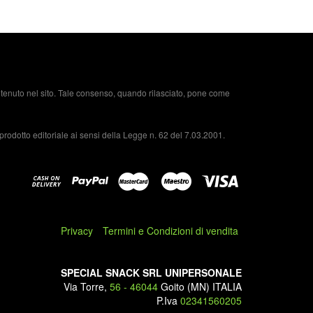
ontenuto nel sito. Tale consenso, quando rilasciato, pone come
prodotto editoriale ai sensi della Legge n. 62 del 7.03.2001.
APELLI, ALIMENTAZIONE E INTEGRAZIONE
0/03/2019
a caduta dei capelli può essere causata da una dieta poco
Privacy
Termini e Condizioni di vendita
quilibrata. In questo caso può essere d’aiuto un integratore
limentare per capelli. La salute dei capelli è influenzata dai
ostri livelli ormonali; ...
SPECIAL SNACK SRL UNIPERSONALE
Via Torre,
56 - 46044
Goito (MN) ITALIA
P.Iva
02341560205