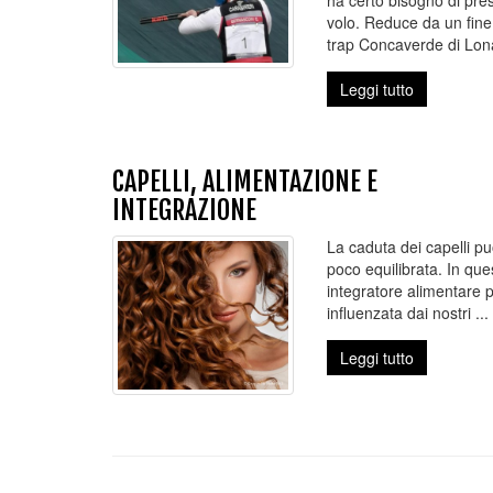
ha certo bisogno di pres
volo. Reduce da un fine
trap Concaverde di Lona
Leggi tutto
CAPELLI, ALIMENTAZIONE E
INTEGRAZIONE
La caduta dei capelli p
poco equilibrata. In qu
integratore alimentare pe
influenzata dai nostri ...
Leggi tutto