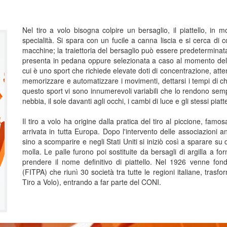
Nel tiro a volo bisogna colpire un bersaglio, il piattello, i
specialità. Si spara con un fucile a canna liscia e si cerca di co
macchine; la traiettoria del bersaglio può essere predeterminat
presenta in pedana oppure selezionata a caso al momento del l
cui è uno sport che richiede elevate doti di concentrazione, atte
memorizzare e automatizzare i movimenti, dettarsi i tempi di chi
questo sport vi sono innumerevoli variabili che lo rendono semp
nebbia, il sole davanti agli occhi, i cambi di luce e gli stessi piattel
Il tiro a volo ha origine dalla pratica del tiro al piccione, famo
arrivata in tutta Europa. Dopo l'intervento delle associazioni 
sino a scomparire e negli Stati Uniti si iniziò così a sparare su 
molla. Le palle furono poi sostituite da bersagli di argilla a f
prendere il nome definitivo di piattello. Nel 1926 venne fond
(FITPA) che riunì 30 società tra tutte le regioni italiane, tras
Tiro a Volo), entrando a far parte del CONI.