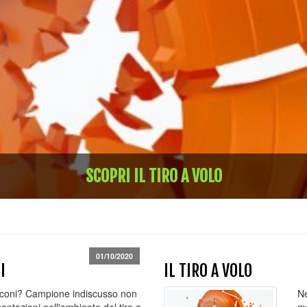
SCOPRI IL TIRO A VOLO
01/10/2020
I
IL TIRO A VOLO
coni? Campione indiscusso non
Ne