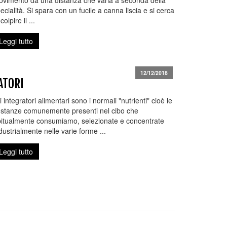
vimento da una distanza che varia a seconda della
ecialità. Si spara con un fucile a canna liscia e si cerca
 colpire il ...
Leggi tutto
12/12/2018
ATORI
i integratori alimentari sono i normali "nutrienti" cioè le
stanze comunemente presenti nel cibo che
itualmente consumiamo, selezionate e concentrate
dustrialmente nelle varie forme ...
Leggi tutto