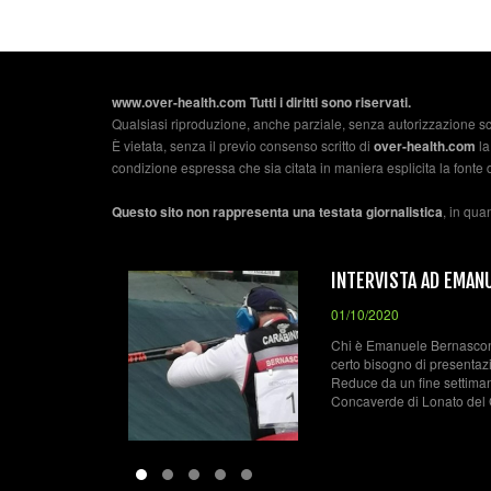
www.over-health.com Tutti i diritti sono riservati.
Qualsiasi riproduzione, anche parziale, senza autorizzazione sc
È vietata, senza il previo consenso scritto di
over-health.com
la
condizione espressa che sia citata in maniera esplicita la fonte 
Questo sito non rappresenta una testata giornalistica
, in qua
SCONI
IL TIRO A VOLO
01/10/2020
indiscusso non ha
Nel tiro a volo bisogna
te del tiro a volo.
movimento da una dis
ozioni al trap
specialità. Si spara c
..
colpire il piattello che