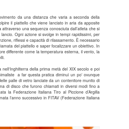
n movimento da una distanza che varia a seconda della
lpire il piattello che viene lanciato in aria da apposite
a attraverso una sequenza conosciuta dall’atleta che si
ancio. Ogni azione si svolge in tempi rapidissimi, per
nzione, riflessi e capacità di rilassamento. È necessario
amata del piattello e saper focalizzare un obiettivo. In
re differente come la temperatura esterna, il vento, la
li.
sa nell'Inghilterra della prima metà del XIX secolo e poi
animaliste a far questa pratica diminuì un po' ovunque
delle palle di vetro lanciate da un contenitore munito di
orma di disco che furono chiamati in diversi modi fino a
ata la Federazione Italiana Tiro al Piccione d’Argilla
formata l'anno successivo in FITAV (Federazione Italiana