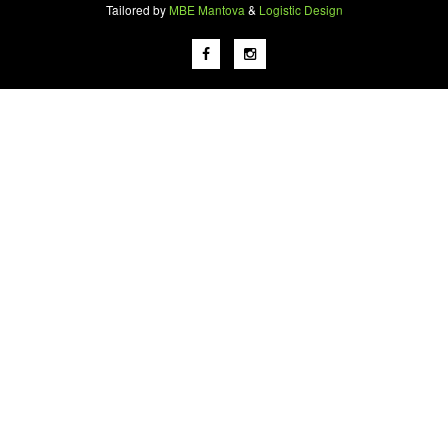
Tailored by
MBE Mantova
&
Logistic Design