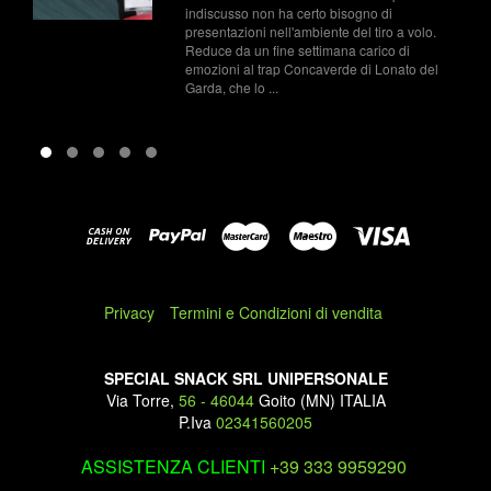
varia a seconda della specialità. Si
no di
un fucile a canna liscia e si cerca di 
 tiro a volo.
piattello che viene ...
arico di
i Lonato del
Privacy
Termini e Condizioni di vendita
SPECIAL SNACK SRL UNIPERSONALE
Via Torre,
56 - 46044
Goito (MN) ITALIA
P.Iva
02341560205
ASSISTENZA CLIENTI
+39 333 9959290