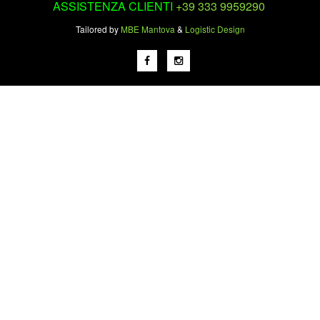
ASSISTENZA CLIENTI
+39 333 9959290
Tailored by
MBE Mantova
&
Logistic Design