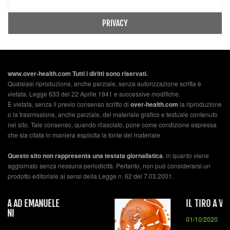
PRIVACY
www.over-health.com Tutti i diritti sono riservati.
Qualsiasi riproduzione, anche parziale, senza autorizzazione scritta è
vietata. Legge 633 del 22 Aprile 1941 e successive modifiche.
È vietata, senza il previo consenso scritto di
over-health.com
la riproduzione
o la trasmissione, anche parziale, del materiale grafico e testuale contenuto
nel sito. Tale consenso, quando rilasciato, pone come condizione espressa
che sia citata in maniera esplicita la fonte del materiale
Questo sito non rappresenta una testata giornalistica
, in quanto viene
aggiornato senza nessuna periodicità. Pertanto, non può considerarsi un
prodotto editoriale ai sensi della Legge n. 62 del 7.03.2001.
IL TIRO A VOLO
01/10/2020