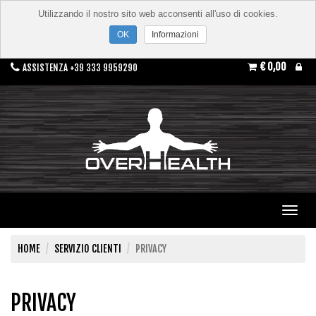
Utilizzando il nostro sito web acconsenti all'uso di cookies.
Informazioni
€ 0,00
ASSISTENZA +39 333 9959290
Toggl
navig
HOME
SERVIZIO CLIENTI
PRIVACY
PRIVACY