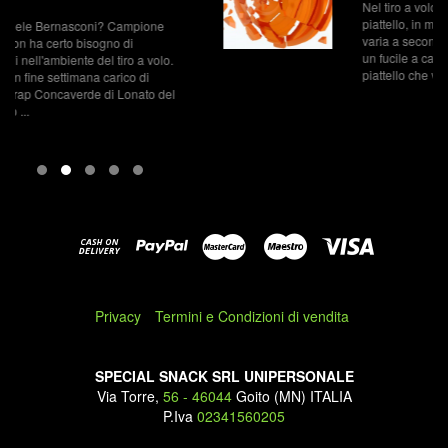
Nel tiro a volo bisogna colpire un bersaglio, il
piattello, in movimento da una distanza che
varia a seconda della specialità. Si spara con
un fucile a canna liscia e si cerca di colpire il
piattello che viene ...
Privacy
Termini e Condizioni di vendita
SPECIAL SNACK SRL UNIPERSONALE
Via Torre,
56 - 46044
Goito (MN) ITALIA
P.Iva
02341560205